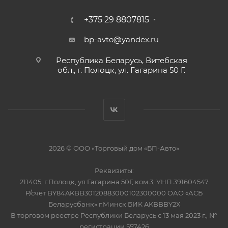
+375 29 8807815
bp-avto@yandex.ru
Республика Беларусь, Витебская
обл., г. Полоцк, ул. Гагарина 50 Г.
2026 © ООО «Торговый дом «БП-Авто»
Реквизиты:
211405, г.Полоцк, ул.Гагарина 50Г, ком.3, УНП 391604547
Р/счет BY84AKBB30120883000102300000 ОАО «АСБ
Беларусбанк» г.Минск БИК AKBBBY2Х
В торговом реестре Республики Беларусь с 13 мая 2023 г., №
регистрации 557426