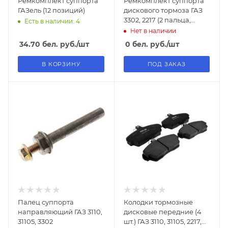
Ремкомплект суппорта
Ремкомплект суппорта
ГАЗель (12 позиций)
дискового тормоза ГАЗ
3302, 2217 (2 пальца,
Есть в наличии: 4
болты, пыльники)
Нет в наличии
34.70
бел. руб.
/шт
0
бел. руб.
/шт
В КОРЗИНУ
ПОД ЗАКАЗ
Палец суппорта
Колодки тормозные
направляющий ГАЗ 3110,
дисковые передние (4
31105, 3302
шт.) ГАЗ 3110, 31105, 2217,