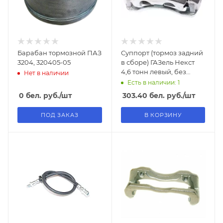
Барабан тормозной ПАЗ
Суппорт (тормоз задний
3204, 320405-05
в сборе) ГАЗель Некст
4,6 тонн левый, без
Нет в наличии
колодок
Есть в наличии: 1
0
бел. руб.
/шт
303.40
бел. руб.
/шт
ПОД ЗАКАЗ
В КОРЗИНУ