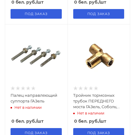
0
бел. руб.
/шт
0
бел. руб.
/шт
ПОД ЗАКАЗ
ПОД ЗАКАЗ
Палец направляющий
Тройник тормозных
суппорта ГАЗель
трубок ПЕРЕДНЕГО
моста ГАЗель, Соболь;
Нет в наличии
ЗАДНЕГО моста Волга
Нет в наличии
0
бел. руб.
/шт
0
бел. руб.
/шт
ПОД ЗАКАЗ
ПОД ЗАКАЗ