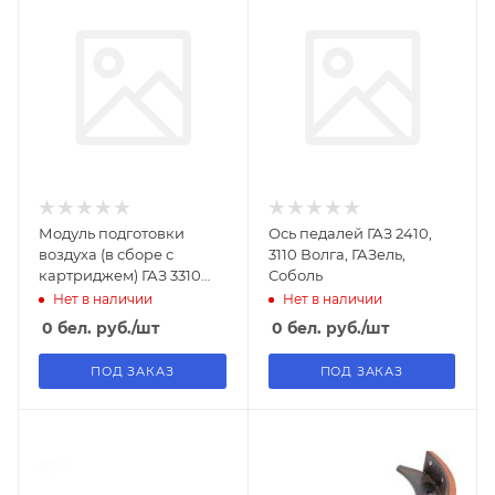
Модуль подготовки
Ось педалей ГАЗ 2410,
воздуха (в сборе с
3110 Волга, ГАЗель,
картриджем) ГАЗ 3310
Соболь
Валдай
Нет в наличии
Нет в наличии
0
бел. руб.
/шт
0
бел. руб.
/шт
ПОД ЗАКАЗ
ПОД ЗАКАЗ