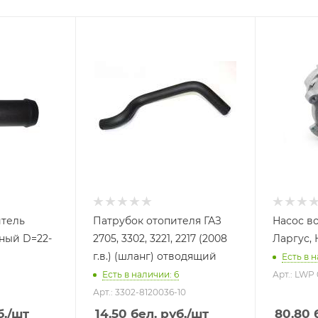
итель
Патрубок отопителя ГАЗ
Насос в
ный D=22-
2705, 3302, 3221, 2217 (2008
Ларгус, 
г.в.) (шланг) отводящий
Есть в н
Есть в наличии: 6
Арт.: LWP 
Арт.: 3302-8120036-10
б.
/шт
14.50
бел. руб.
/шт
80.80
б