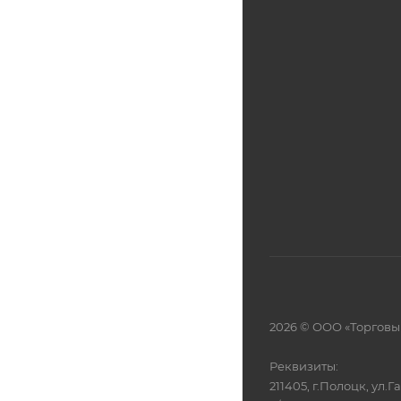
2026 © ООО «Торговы
Реквизиты:
211405, г.Полоцк, ул.