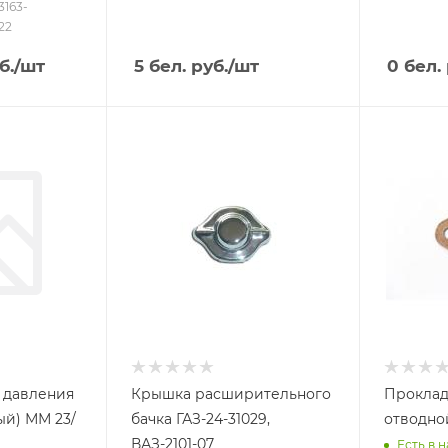
3163-
22
б.
/шт
5
бел. руб.
/шт
0
бел. 
 давления
Крышка расширительного
Проклад
ый) ММ 23/
бачка ГАЗ-24-31029,
отводно
ВАЗ-2101-07
Есть в н