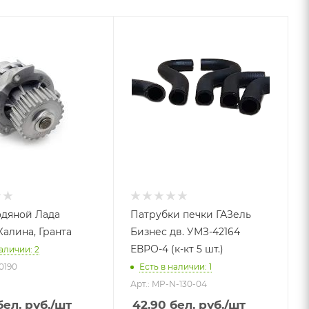
одяной Лада
Патрубки печки ГАЗель
Калина, Гранта
Бизнес дв. УМЗ-42164
ЕВРО-4 (к-кт 5 шт.)
аличии: 2
0190
Есть в наличии: 1
Арт.: MP-N-130-04
ел. руб.
/шт
42.90
бел. руб.
/шт