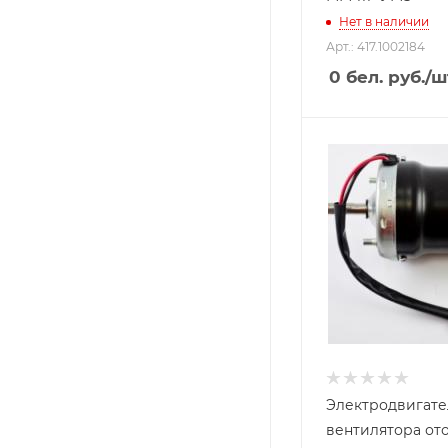
Нет в наличии
Арт.: 417.1002184
0
бел. руб.
/ш
Электродвигате
вентилятора от