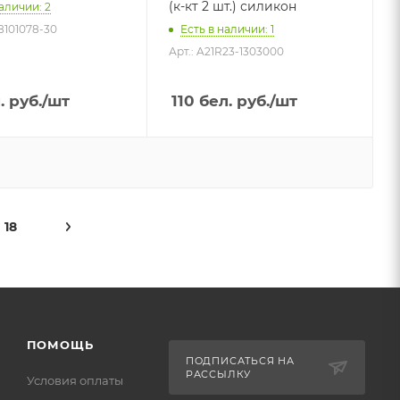
(к-кт 2 шт.) силикон
аличии: 2
-8101078-30
Есть в наличии: 1
Арт.: A21R23-1303000
. руб.
/шт
110
бел. руб.
/шт
18
ПОМОЩЬ
ПОДПИСАТЬСЯ НА
РАССЫЛКУ
Условия оплаты