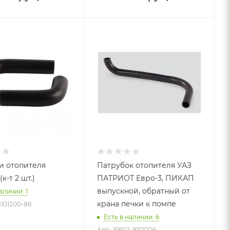
и отопителя
Патрубок отопителя УАЗ
(к-т 2 шт.)
ПАТРИОТ Евро-3, ПИКАП
выпускной, обратный от
аличии: 1
крана печки к помпе
-8101200-86
Есть в наличии: 6
Арт.: 31602-8101206