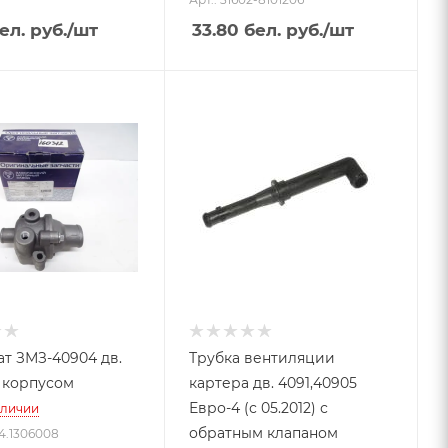
ел. руб.
/шт
33.80
бел. руб.
/шт
ат ЗМЗ-40904 дв.
Трубка вентиляции
с корпусом
картера дв. 4091,40905
Евро-4 (с 05.2012) с
аличии
обратным клапаном
04.1306008