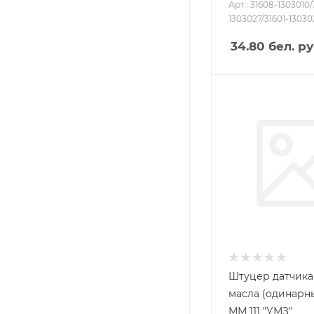
Арт.: 31608-1303010/
1303027/31601-13030
34.80
бел. ру
Штуцер датчика
масла (одинарн
ММ 111 "УМЗ"