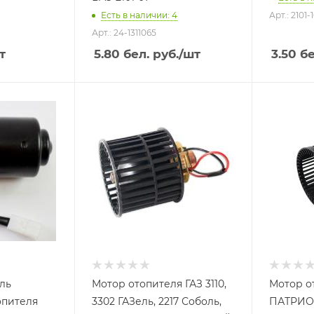
Есть в наличии: 4
Арт.: 2101
Арт.: 24-1311065
т
5.80
бел. руб.
/шт
3.50
бе
ль
Мотор отопителя ГАЗ 3110,
Мотор о
опителя
3302 ГАЗель, 2217 Соболь,
ПАТРИОТ