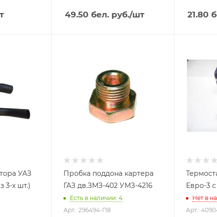
т
49.50
бел. руб.
/шт
21.80
б
тора УАЗ
Пробка поддона картера
Термост
 3-х шт.)
ГАЗ дв.ЗМЗ-402 УМЗ-4216
Евро-3 
Есть в наличии: 4
Нет в н
Арт.: 296494-П8
Арт.: 409