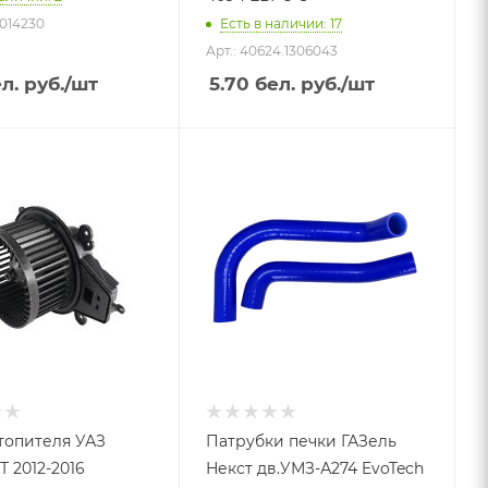
-1014230
Есть в наличии: 17
Арт.: 40624.1306043
л. руб.
/шт
5.70
бел. руб.
/шт
топителя УАЗ
Патрубки печки ГАЗель
 2012-2016
Некст дв.УМЗ-А274 EvoTech