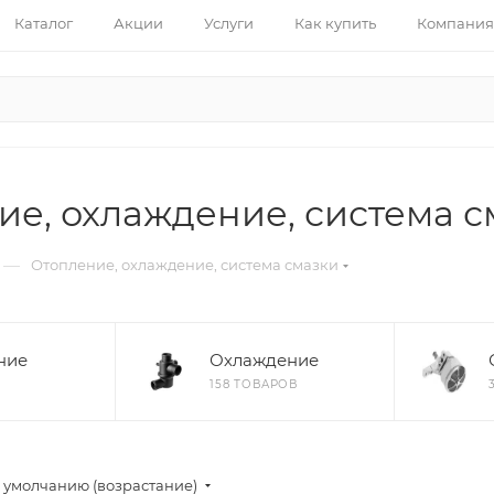
Каталог
Акции
Услуги
Как купить
Компания
ие, охлаждение, система с
—
Отопление, охлаждение, система смазки
ние
Охлаждение
158 ТОВАРОВ
 умолчанию (возрастание)