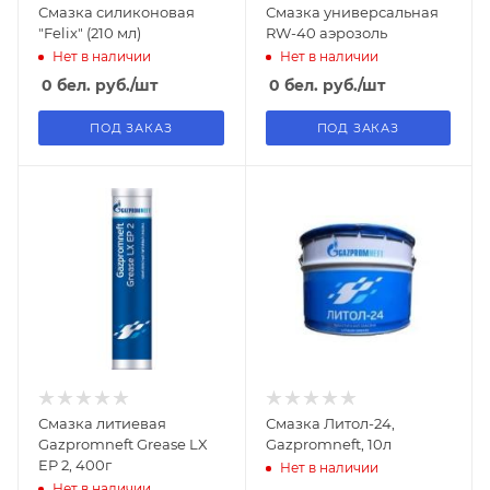
Смазка силиконовая
Смазка универсальная
"Felix" (210 мл)
RW-40 аэрозоль
Нет в наличии
Нет в наличии
0
бел. руб.
/шт
0
бел. руб.
/шт
ПОД ЗАКАЗ
ПОД ЗАКАЗ
Смазка литиевая
Смазка Литол-24,
Gazpromneft Grease LX
Gazpromneft, 10л
EP 2, 400г
Нет в наличии
Нет в наличии