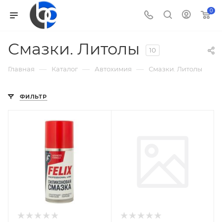
0
Смазки. Литолы
10
—
—
—
Главная
Каталог
Автохимия
Смазки. Литолы
ФИЛЬТР