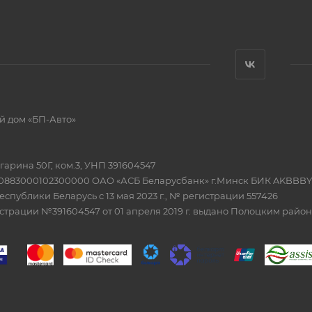
й дом «БП-Авто»
Гагарина 50Г, ком.3, УНП 391604547
20883000102300000 ОАО «АСБ Беларусбанк» г.Минск БИК AKBBBY
еспублики Беларусь с 13 мая 2023 г., № регистрации 557426
истрации №391604547 от 01 апреля 2019 г. выдано Полоцким рай