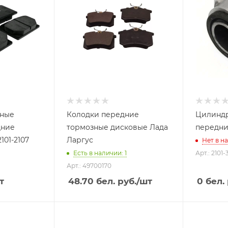
зные
Колодки передние
Цилиндр
дние
тормозные дисковые Лада
передний
101-2107
Ларгус
Нет в н
Есть в наличии: 1
Арт.: 2101
Арт.: 49700170
т
48.70
бел. руб.
/шт
0
бел. 