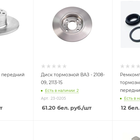
й передний
Диск тормозной ВАЗ - 2108-
Ремкомп
09, 2113-15
тормозн
передних
Есть в наличии: 2
Арт.: 23-0205
Есть в н
т
61.20
бел. руб.
/шт
12
бел.