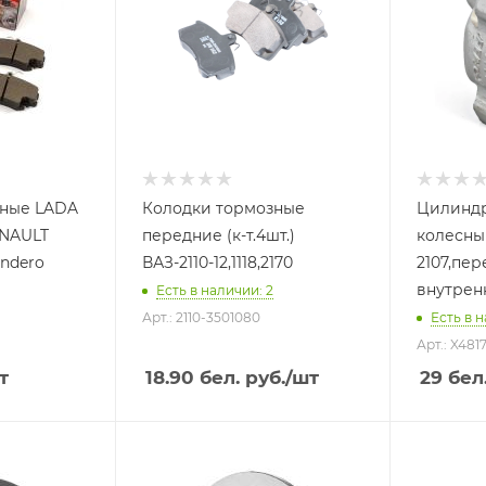
зные LADA
Колодки тормозные
Цилиндр
ENAULT
передние (к-т.4шт.)
колесный
andero
ВАЗ-2110-12,1118,2170
2107,пер
внутрен
Есть в наличии: 2
Арт.: 2110-3501080
Есть в н
Арт.: X481
т
18.90
бел. руб.
/шт
29
бел.