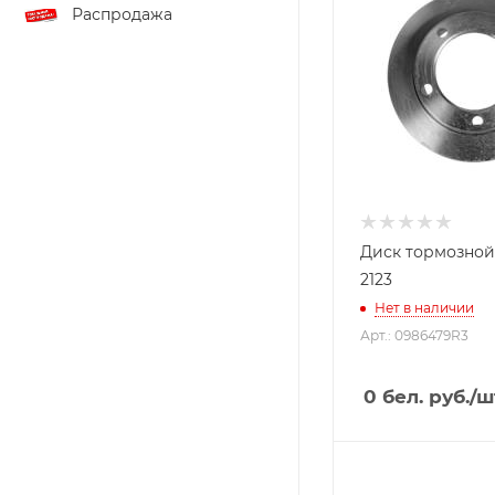
Распродажа
Диск тормозной 
2123
Нет в наличии
Арт.: 0986479R3
0
бел. руб.
/ш