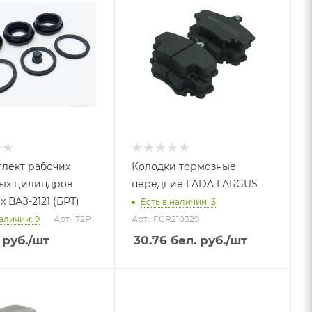
лект рабочих
Колодки тормозные
ых цилиндров
передние LADA LARGUS
 ВАЗ-2121 (БРТ)
Есть в наличии: 3
аличии: 9
Арт.: 72Р
Арт.: FCR210329
 руб.
/шт
30.76
бел. руб.
/шт