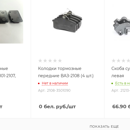
зные
Колодки тормозные
Скоба су
01-2107,
передние ВАЗ-2108 (4 шт.)
левая
Нет в наличии
Есть в н
Арт.: 2108-3501090
Арт.: 21213
т
0
бел. руб.
/шт
66.90
б
ПОКАЗАТЬ ЕЩЕ