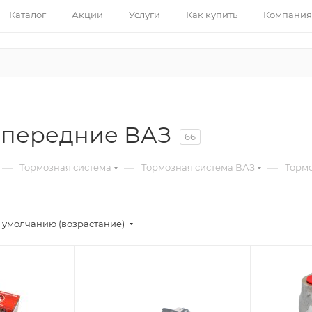
Каталог
Акции
Услуги
Как купить
Компания
 передние ВАЗ
66
—
—
—
Тормозная система
Тормозная система ВАЗ
Торм
 умолчанию (возрастание)