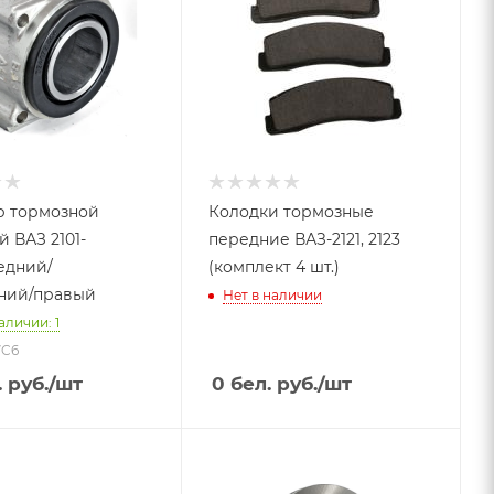
 тормозной
Колодки тормозные
 ВАЗ 2101-
передние ВАЗ-2121, 2123
едний/
(комплект 4 шт.)
ний/правый
Нет в наличии
аличии: 1
7C6
 руб.
/шт
0
бел. руб.
/шт