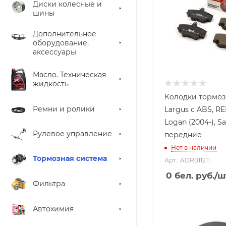
Диски колесные и
шины
Дополнительное
оборудование,
аксессуары
Масло. Техническая
жидкость
Колодки тормо
Ремни и ролики
Largus c ABS, R
Logan (2004-), S
Рулевое управление
передние
Нет в наличии
Тормозная система
Арт.: ADR011211
0
бел. руб.
/ш
Фильтра
Автохимия