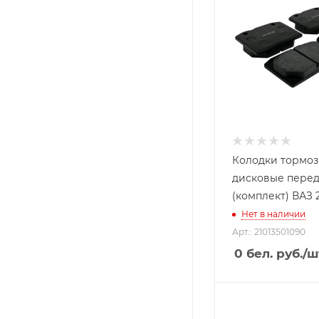
Колодки тормо
дисковые пере
(комплект) ВАЗ 2
Нет в наличии
Арт.: 21013501090
0
бел. руб.
/ш