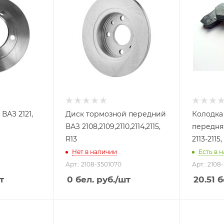
ВАЗ 2121,
Диск тормозной передний
Колодка
ВАЗ 2108,2109,2110,2114,2115,
передняя
R13
2113-2115
Нет в наличии
Есть в н
Арт.: 2108-3501070
Арт.: 2108
т
0
бел. руб.
/шт
20.51
б