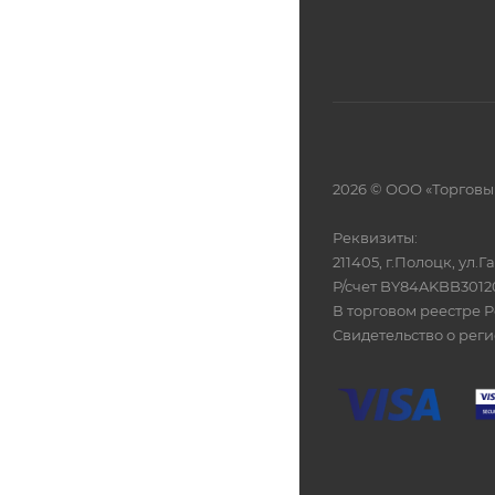
2026 © ООО «Торговы
Реквизиты:
211405, г.Полоцк, ул.
Р/счет BY84AKBB301
В торговом реестре Р
Свидетельство о рег