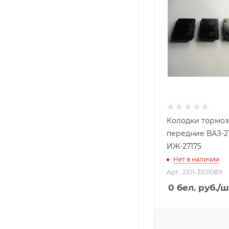
Колодки тормо
передние ВАЗ-21
ИЖ-27175
Нет в наличии
Арт.: 2101-3501089
0
бел. руб.
/ш