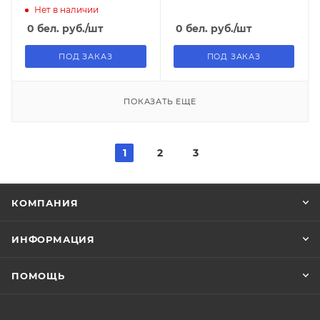
подогревом зеленое
Нет в наличии
0
бел. руб.
/шт
0
бел. руб.
/шт
ПОД ЗАКАЗ
ПОД ЗАКАЗ
ПОКАЗАТЬ ЕЩЕ
1
2
3
КОМПАНИЯ
ИНФОРМАЦИЯ
ПОМОЩЬ