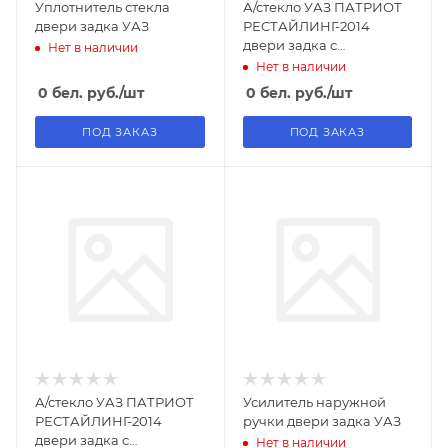
Уплотнитель стекла
А/стекло УАЗ ПАТРИОТ
двери задка УАЗ
РЕСТАЙЛИНГ-2014
двери задка с
Нет в наличии
подогревом
Нет в наличии
тонированное
0
бел. руб.
/шт
0
бел. руб.
/шт
ПОД ЗАКАЗ
ПОД ЗАКАЗ
А/стекло УАЗ ПАТРИОТ
Усилитель наружной
РЕСТАЙЛИНГ-2014
ручки двери задка УАЗ
двери задка с
Нет в наличии