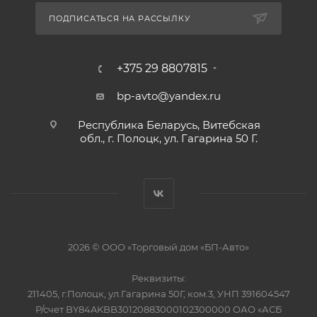
ПОДПИСАТЬСЯ НА РАССЫЛКУ
+375 29 8807815
bp-avto@yandex.ru
Республика Беларусь, Витебская
обл., г. Полоцк, ул. Гагарина 50 Г.
2026 © ООО «Торговый дом «БП-Авто»
Реквизиты:
211405, г.Полоцк, ул.Гагарина 50Г, ком.3, УНП 391604547
Р/счет BY84AKBB30120883000102300000 ОАО «АСБ