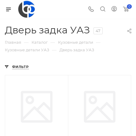
0
Дверь задка УАЗ
47
—
—
—
Главная
Каталог
Кузовные детали
—
Кузовные детали УАЗ
Дверь задка УАЗ
ФИЛЬТР