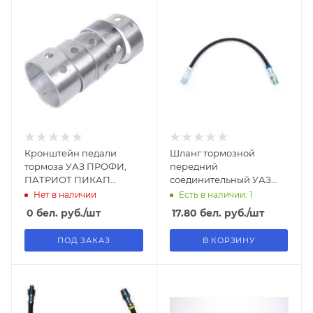
Кронштейн педали
Шланг тормозной
тормоза УАЗ ПРОФИ,
передний
ПАТРИОТ ПИКАП
соединительный УАЗ
РЕСТАЙЛИНГ-2019
Патриот
Нет в наличии
Есть в наличии: 1
0
бел. руб.
/шт
17.80
бел. руб.
/шт
ПОД ЗАКАЗ
В КОРЗИНУ