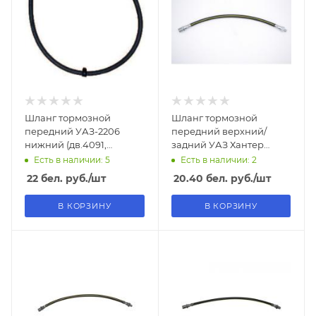
Шланг тормозной
Шланг тормозной
передний УАЗ-2206
передний верхний/
нижний (дв.4091,
задний УАЗ Хантер
Евро-4)
L=420
Есть в наличии: 5
Есть в наличии: 2
22
бел. руб.
/шт
20.40
бел. руб.
/шт
В КОРЗИНУ
В КОРЗИНУ