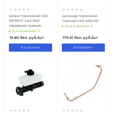
Шланг тормозной УАЗ-
Цилиндр тормозной
PATRIOT, УАЗ-3163
главный УАЗ-469,452
передний правый,
Есть в наличии: 5
L=719мм
Есть в наличии: 5
19.80
бел. руб.
/шт
179.10
бел. руб.
/шт
В КОРЗИНУ
В КОРЗИНУ