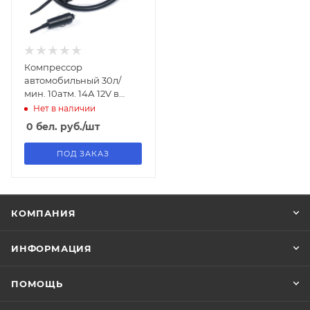
Компрессор
автомобильный 30л/
мин. 10атм. 14А 12V в
прикуриватель
Нет в наличии
(поршневой,сумка)
0
бел. руб.
/шт
TORNADO
ПОД ЗАКАЗ
КОМПАНИЯ
ИНФОРМАЦИЯ
ПОМОЩЬ