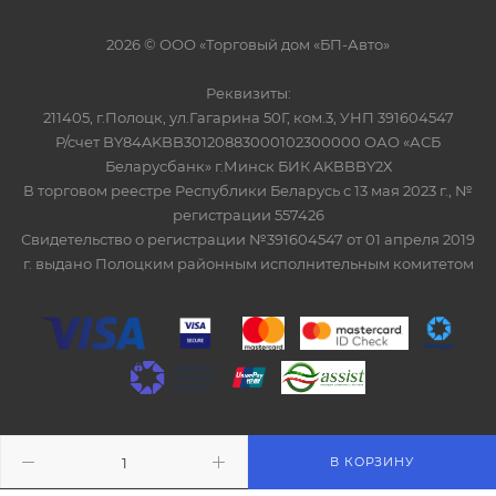
2026 © ООО «Торговый дом «БП-Авто»
Реквизиты:
211405, г.Полоцк, ул.Гагарина 50Г, ком.3, УНП 391604547
Р/счет BY84AKBB30120883000102300000 ОАО «АСБ
Беларусбанк» г.Минск БИК AKBBBY2Х
В торговом реестре Республики Беларусь с 13 мая 2023 г., №
регистрации 557426
Свидетельство о регистрации №391604547 от 01 апреля 2019
г. выдано Полоцким районным исполнительным комитетом
ITG-SOFT </>
Разработка сайтов в Минске
В КОРЗИНУ