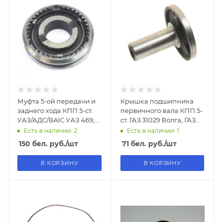
Муфта 5-ой передачи и
Крышка подшипника
заднего хода КПП 5-ст.
первичного вала КПП 5-
УАЗ/АДС/BAIC УАЗ 469,
ст. ГАЗ 31029 Волга, ГАЗ
ХАНТЕР, 452 В СБОРЕ
3302 ГАЗель
Есть в наличии: 2
Есть в наличии: 1
150
бел. руб.
/шт
71
бел. руб.
/шт
В КОРЗИНУ
В КОРЗИНУ