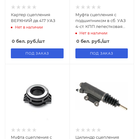
Картер сцепления
Муфта сцепления с
ВЕРХНИЙ дв.417 УАЗ
подшипником в сб. УАЗ
4-ст. КПП лепестковая
Нет в наличии
корзина сцепления,
Нет в наличии
вилка с/о (подш.986710)
0
бел. руб.
/шт
0
бел. руб.
/шт
ПОД ЗАКАЗ
ПОД ЗАКАЗ
Муфта сцепления с
Цилиндр сцепления