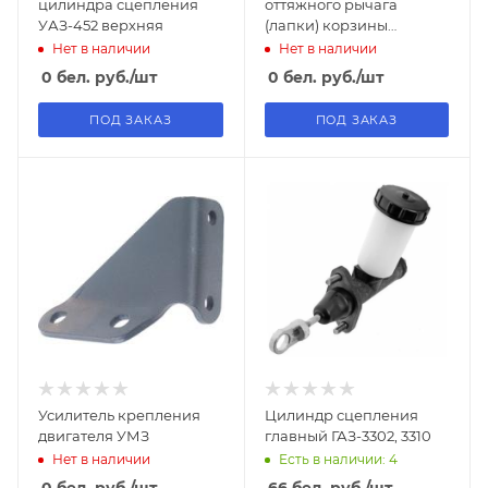
цилиндра сцепления
оттяжного рычага
УАЗ-452 верхняя
(лапки) корзины
сцепления
Нет в наличии
Нет в наличии
дв.ЗМЗ-511,-513,-523,-73
0
бел. руб.
/шт
0
бел. руб.
/шт
ГАЗ-53 "ЗМЗ"
ПОД ЗАКАЗ
ПОД ЗАКАЗ
Усилитель крепления
Цилиндр сцепления
двигателя УМЗ
главный ГАЗ-3302, 3310
Нет в наличии
Есть в наличии: 4
0
бел. руб.
/шт
66
бел. руб.
/шт