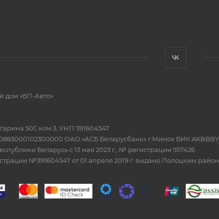
й дом «БП-Авто»
Гагарина 50Г, ком.3, УНП 391604547
20883000102300000 ОАО «АСБ Беларусбанк» г.Минск БИК AKBBBY
еспублики Беларусь с 13 мая 2023 г., № регистрации 557426
истрации №391604547 от 01 апреля 2019 г. выдано Полоцким рай