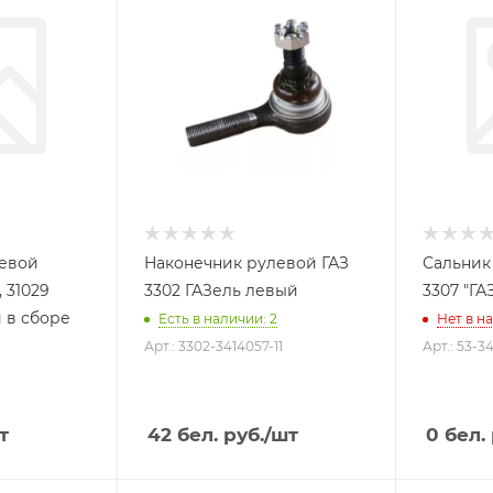
левой
Наконечник рулевой ГАЗ
Сальник 
 31029
3302 ГАЗель левый
3307 "ГА
 в сборе
Есть в наличии: 2
Нет в н
Арт.: 3302-3414057-11
Арт.: 53-3
т
42
бел. руб.
/шт
0
бел. 