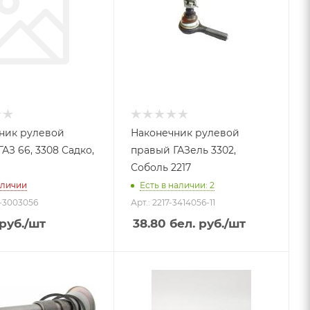
ник рулевой
Наконечник рулевой
АЗ 66, 3308 Садко,
правый ГАЗель 3302,
Соболь 2217
аличии
Есть в наличии: 2
1-3003056
Арт.: 2217-3414056-11
руб.
/шт
38.80
бел. руб.
/шт