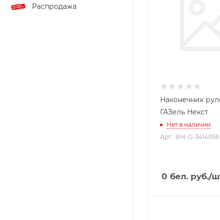
Распродажа
Наконечник ру
ГАЗель Некст
Нет в наличии
Арт.: ВМ-G-3414056
0
бел. руб.
/ш