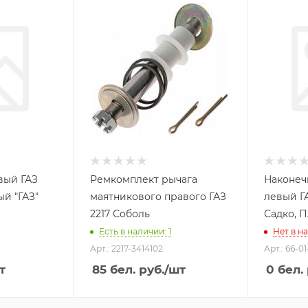
вый ГАЗ
Ремкомплект рычага
Наконеч
ый "ГАЗ"
маятникового правого ГАЗ
левый ГА
2217 Соболь
Садко, 
Есть в наличии: 1
Нет в н
Арт.: 2217-3414102
Арт.: 66-0
т
85
бел. руб.
/шт
0
бел. 