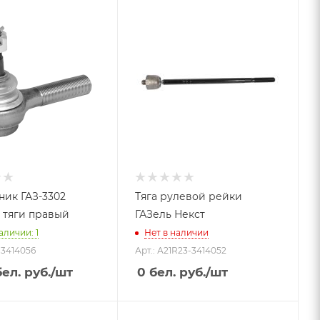
ник ГАЗ-3302
Тяга рулевой рейки
 тяги правый
ГАЗель Некст
аличии: 1
Нет в наличии
-3414056
Арт.: А21R23-3414052
ел. руб.
/шт
0
бел. руб.
/шт