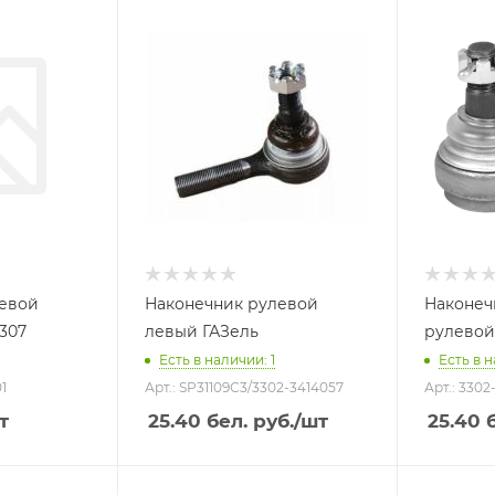
левой
Наконечник рулевой
Наконеч
3307
левый ГАЗель
рулевой
Есть в наличии: 1
Есть в н
1
Арт.: SP31109С3/3302-3414057
Арт.: 3302
т
25.40
бел. руб.
/шт
25.40
б