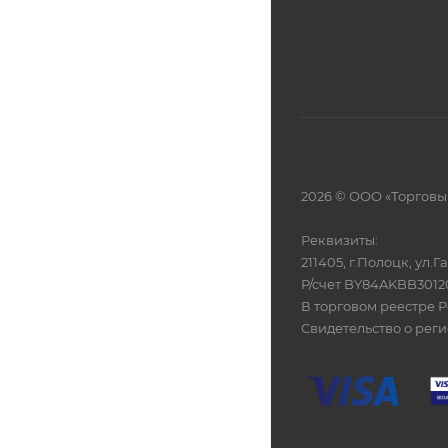
2026 © ООО «Торговы
Реквизиты:
211405, г.Полоцк, ул.
Р/счет BY84AKBB301
В торговом реестре Р
Свидетельство о рег