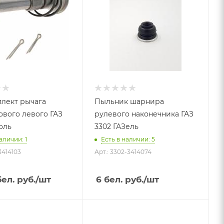
лект рычага
Пыльник шарнира
ового левого ГАЗ
рулевого наконечника ГАЗ
оль
3302 ГАЗель
аличии: 1
Есть в наличии: 5
-3414103
Арт.: 3302-3414074
ел. руб.
/шт
6
бел. руб.
/шт