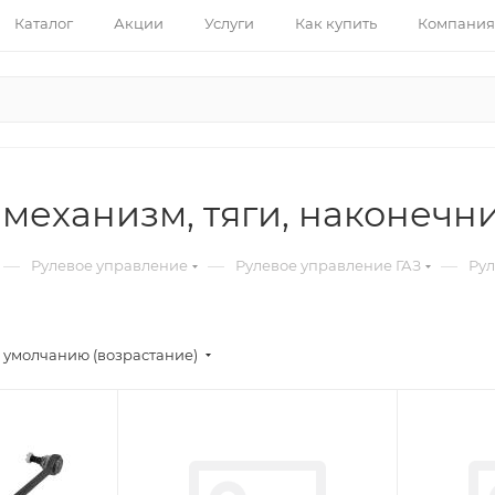
Каталог
Акции
Услуги
Как купить
Компания
механизм, тяги, наконечн
—
—
—
Рулевое управление
Рулевое управление ГАЗ
Рул
 умолчанию (возрастание)