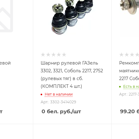
левой
Шарнир рулевой ГАЗель
Ремкомп
3302, 3321, Соболь 2217, 2752
маятник
(рулевых тяг) в сб.
2217 Соб
(КОМПЛЕКТ 4 шт.)
Есть в н
Нет в наличии
Арт.: 2217
Арт.: 3302-3414029
т
0
бел. руб.
/шт
99.20
б