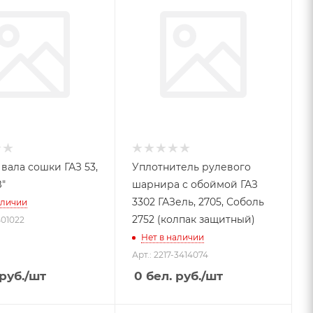
вала сошки ГАЗ 53,
Уплотнитель рулевого
З"
шарнира с обоймой ГАЗ
3302 ГАЗель, 2705, Соболь
аличии
2752 (колпак защитный)
401022
Нет в наличии
Арт.: 2217-3414074
руб.
/шт
0
бел. руб.
/шт