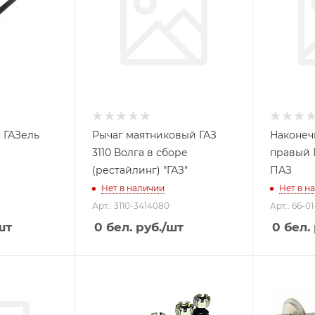
 ГАЗель
Рычаг маятниковый ГАЗ
Наконеч
3110 Волга в сборе
правый Г
(рестайлинг) "ГАЗ"
ПАЗ
Нет в наличии
Нет в н
Арт.: 3110-3414080
Арт.: 66-0
шт
0
бел. руб.
/шт
0
бел. 