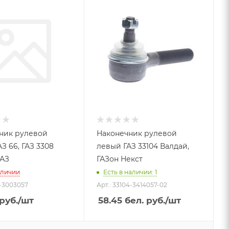
ник рулевой
Наконечник рулевой
З 66, ГАЗ 3308
левый ГАЗ 33104 Валдай,
ПАЗ
ГАЗон Некст
аличии
Есть в наличии: 1
1-3003057
Арт.: 33104-3414057-02
руб.
/шт
58.45
бел. руб.
/шт