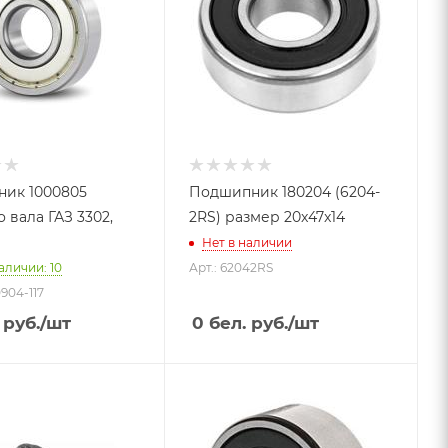
ик 1000805
Подшипник 180204 (6204-
 вала ГАЗ 3302,
2RS) размер 20x47x14
Нет в наличии
аличии: 10
Арт.: 62042RS
0904-117
 руб.
/шт
0
бел. руб.
/шт