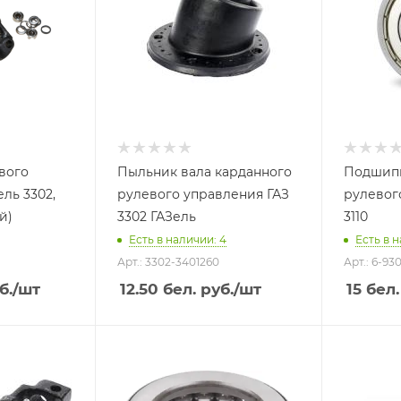
вого
Пыльник вала карданного
Подшипн
ль 3302,
рулевого управления ГАЗ
рулевого
й)
3302 ГАЗель
3110
Есть в наличии: 4
Есть в н
Арт.: 3302-3401260
Арт.: 6-93
б.
/шт
12.50
бел. руб.
/шт
15
бел.