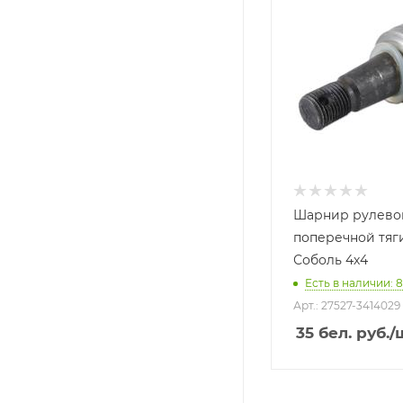
Шарнир рулево
поперечной тяги
Соболь 4х4
Есть в наличии: 8
Арт.: 27527-3414029
35
бел. руб.
/