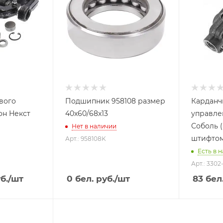
вого
Подшипник 958108 размер
Карданч
он Некст
40x60/68x13
управле
Соболь (
Нет в наличии
штифтом
Арт.: 958108K
Есть в н
Арт.: 3302
б.
/шт
0
бел. руб.
/шт
83
бел.