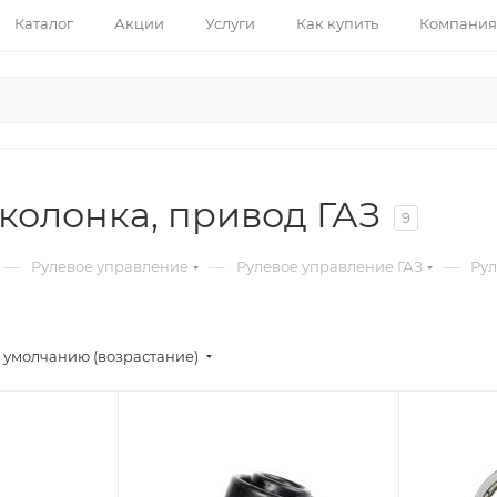
Каталог
Акции
Услуги
Как купить
Компания
колонка, привод ГАЗ
9
—
—
—
Рулевое управление
Рулевое управление ГАЗ
Рул
 умолчанию (возрастание)