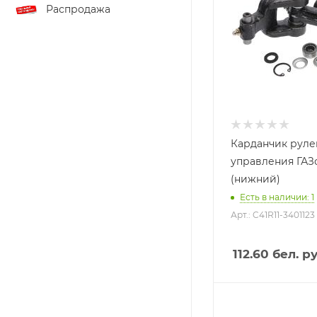
Распродажа
Карданчик руле
управления ГАЗ
(нижний)
Есть в наличии: 1
Арт.: C41R11-3401123
112.60
бел. ру