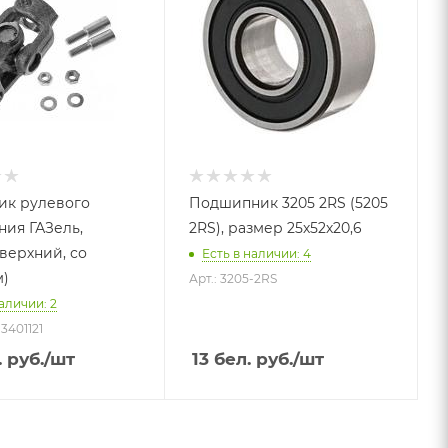
ик рулевого
Подшипник 3205 2RS (5205
ния ГАЗель,
2RS), размер 25х52х20,6
верхний, со
Есть в наличии: 4
)
Арт.: 3205-2RS
аличии: 2
-3401121
 руб.
/шт
13
бел. руб.
/шт