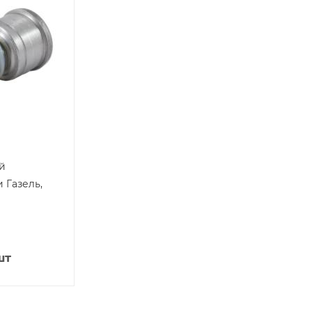
й
 Газель,
шт