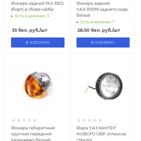
Фонарь задний ГАЗ-3302
Фонарь задний
(борт) в сборе н/обр.
УАЗ-315195 заднего хода,
белый
Есть в наличии: 3
Есть в наличии: 7
35
бел. руб.
/шт
28.50
бел. руб.
/шт
В КОРЗИНУ
В КОРЗИНУ
Фонарь габаритный
Фара УАЗ ХАНТЕР
круглый передний
НОВОГО ОБР. (плоское
(оранжево-белый)
стекло)