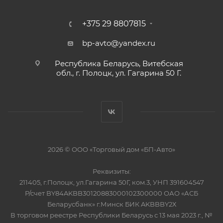
+375 29 8807815
bp-avto@yandex.ru
Республика Беларусь, Витебская
обл., г. Полоцк, ул. Гагарина 50 Г.
2026 © ООО «Торговый дом «БП-Авто»
Реквизиты:
211405, г.Полоцк, ул.Гагарина 50Г, ком.3, УНП 391604547
Р/счет BY84AKBB30120883000102300000 ОАО «АСБ
Беларусбанк» г.Минск БИК AKBBBY2Х
В торговом реестре Республики Беларусь с 13 мая 2023 г., №