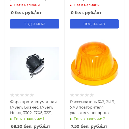
Нет в наличии
Нет в наличии
0
бел. руб.
/шт
0
бел. руб.
/шт
ПОД ЗАКАЗ
ПОД ЗАКАЗ
Фара противотуманная
Рассеиватель ГАЗ, ЗИЛ,
ГАЗель Бизнес, ГАЗель
УАЗ повторителя
Некст, 3302, 2705, 3221,
указателя поворота
2217 левая
Есть в наличии: 1
Есть в наличии: 7
68.30
бел. руб.
/шт
7.50
бел. руб.
/шт