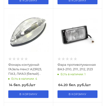
В КОРЗИНУ
В КОРЗИНУ
Фонарь контурный
Фара противотуманная
ГАЗель Некст А23R23,
ВАЗ-2110, 2111, 2112, 2123
ПАЗ, ЛИАЗ (белый)
Есть в наличии: 1
12/24В СВЕТОДИОДНЫЙ
Есть в наличии: 4
14
бел. руб.
/шт
64.20
бел. руб.
/шт
В КОРЗИНУ
В КОРЗИНУ