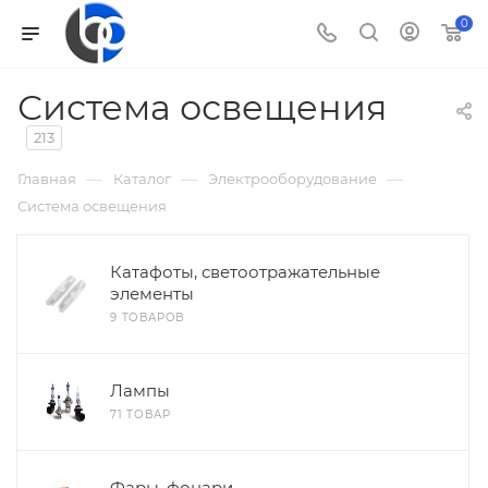
0
Система освещения
213
—
—
—
Главная
Каталог
Электрооборудование
Система освещения
Катафоты, светоотражательные
элементы
9 ТОВАРОВ
Лампы
71 ТОВАР
Фары, фонари