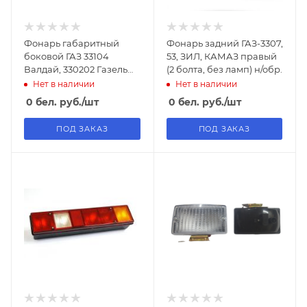
Фонарь габаритный
Фонарь задний ГАЗ-3307,
боковой ГАЗ 33104
53, ЗИЛ, КАМАЗ правый
Валдай, 330202 Газель
(2 болта, без ламп) н/обр.
удлин., 3307, 3308 Садко,
Нет в наличии
Нет в наличии
3309 "ГАЗ" 24В /
0
бел. руб.
/шт
0
бел. руб.
/шт
4802.3731000-03 24V
("ОСВАР")
ПОД ЗАКАЗ
ПОД ЗАКАЗ