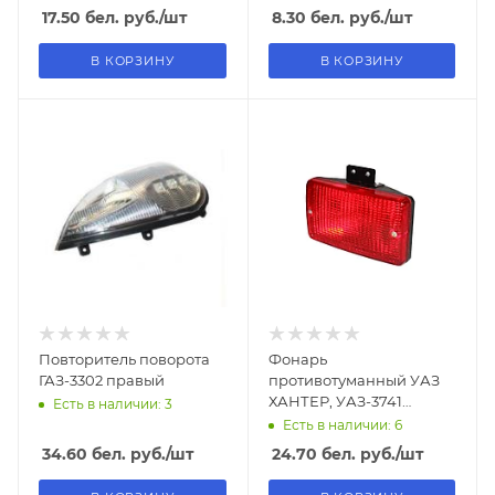
17.50
бел. руб.
/шт
8.30
бел. руб.
/шт
В КОРЗИНУ
В КОРЗИНУ
Повторитель поворота
Фонарь
ГАЗ-3302 правый
противотуманный УАЗ
ХАНТЕР, УАЗ-3741
Есть в наличии: 3
задний красный
Есть в наличии: 6
34.60
бел. руб.
/шт
24.70
бел. руб.
/шт