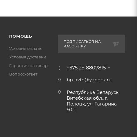
ПОМОЩЬ
ПОДПИСАТЬСЯ НА
РАССЫЛКУ
Условия оплаты
Условия доставки
Гарантия на товар
+375 29 8807815
Вопрос-ответ
bp-avto@yandex.ru
Республика Беларусь,
Витебская обл., г.
Полоцк, ул. Гагарина
50 Г.