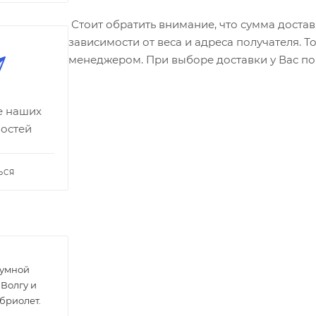
Стоит обратить внимание, что сумма доста
зависимости от веса и адреса получателя. Т
менеджером. При выборе доставки у Вас по
се наших
востей
ЬСЯ
зумной
 Волгу и
абриолет.