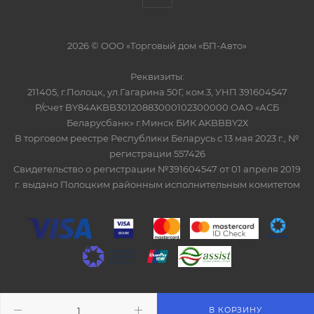
2026 © ООО «Торговый дом «БП-Авто»
Реквизиты:
211405, г.Полоцк, ул.Гагарина 50Г, ком.3, УНП 391604547
Р/счет BY84AKBB30120883000102300000 ОАО «АСБ
Беларусбанк» г.Минск БИК AKBBBY2Х
В торговом реестре Республики Беларусь с 13 мая 2023 г., №
регистрации 557426
Свидетельство о регистрации №391604547 от 01 апреля 2019
г. выдано Полоцким районным исполнительным комитетом
ITG-SOFT </>
Разработка сайтов в Минске
В КОРЗИНУ