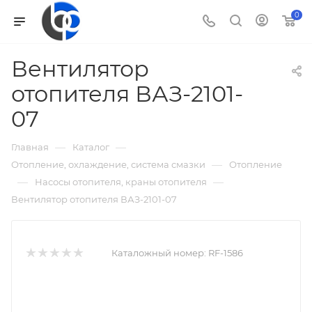
0
Вентилятор
отопителя ВАЗ-2101-
07
—
—
Главная
Каталог
—
Отопление, охлаждение, система смазки
Отопление
—
—
Насосы отопителя, краны отопителя
Вентилятор отопителя ВАЗ-2101-07
Каталожный номер:
RF-1586