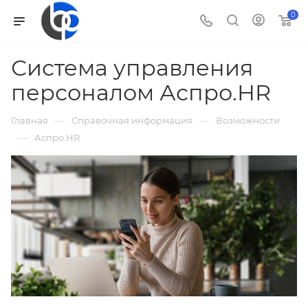
0
Система управления
персоналом Аспро.HR
—
—
Главная
Справочная информация
Возможности
—
Аспро.HR