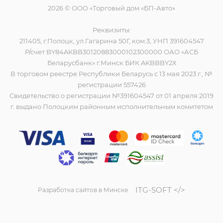
2026 © ООО «Торговый дом «БП-Авто»
Реквизиты:
211405, г.Полоцк, ул.Гагарина 50Г, ком.3, УНП 391604547
Р/счет BY84AKBB30120883000102300000 ОАО «АСБ
Беларусбанк» г.Минск БИК AKBBBY2Х
В торговом реестре Республики Беларусь с 13 мая 2023 г., №
регистрации 557426
Свидетельство о регистрации №391604547 от 01 апреля 2019
г. выдано Полоцким районным исполнительным комитетом
ITG-SOFT </>
Разработка сайтов в Минске