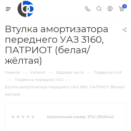
0
Втулка амортизатора
переднего УАЗ 3160,
ПАТРИОТ (белая/
жёлтая)
—
—
—
Главная
Каталог
Ходовая часть
Подвеска УАЗ
—
—
Подвеска передняя УАЗ
Втулка амортизатора переднего УАЗ 3160, ПАТРИОТ (белая/
жёлтая)
Каталожный номер:
3741-2905440