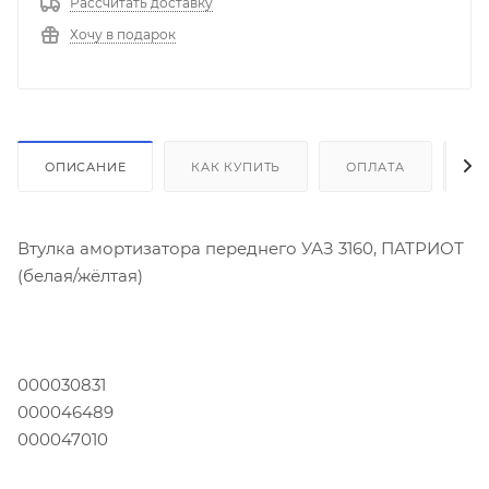
Рассчитать доставку
Хочу в подарок
ОПИСАНИЕ
КАК КУПИТЬ
ОПЛАТА
Д
Втулка амортизатора переднего УАЗ 3160, ПАТРИОТ
(белая/жёлтая)
000030831
000046489
000047010