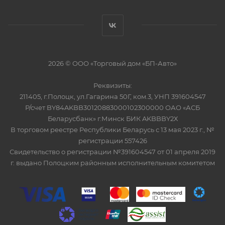
2026 © ООО «Торговый дом «БП-Авто»
Реквизиты:
211405, г.Полоцк, ул.Гагарина 50Г, ком.3, УНП 391604547
Р/счет BY84AKBB30120883000102300000 ОАО «АСБ
Беларусбанк» г.Минск БИК AKBBBY2Х
В торговом реестре Республики Беларусь с 13 мая 2023 г., №
регистрации 557426
Свидетельство о регистрации №391604547 от 01 апреля 2019
г. выдано Полоцким районным исполнительным комитетом