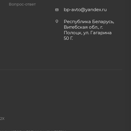
Вопрос-ответ
bp-avto@yandex.ru
Республика Беларусь,
Витебская обл., г.
Полоцк, ул. Гагарина
50 Г.
2Х