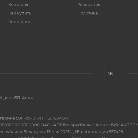
Контакты
Реквизиты
Как купить
Политика
Компания
й дом «БП-Авто»
Гагарина 50Г, ком.3, УНП 391604547
20883000102300000 ОАО «АСБ Беларусбанк» г.Минск БИК AKBBBY
еспублики Беларусь с 13 мая 2023 г., № регистрации 557426