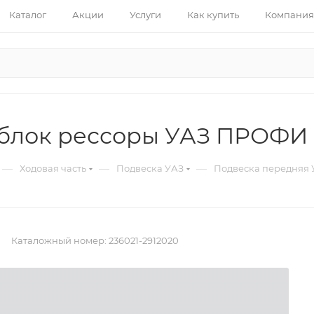
Каталог
Акции
Услуги
Как купить
Компания
блок рессоры УАЗ ПРОФИ
—
—
—
Ходовая часть
Подвеска УАЗ
Подвеска передняя 
Каталожный номер:
236021-2912020