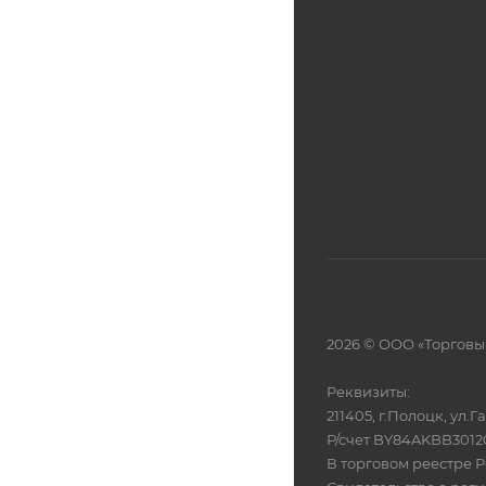
2026 © ООО «Торговы
Реквизиты:
211405, г.Полоцк, ул.
Р/счет BY84AKBB301
В торговом реестре Р