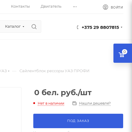
...
Контакты
Двигатель
ВОЙТИ
Каталог
+375 29 8807815
0
—
УАЗ
Сайлентблок рессоры УАЗ ПРОФИ
0
бел. руб.
/шт
Нет в наличии
Нашли дешевле?
ПОД ЗАКАЗ