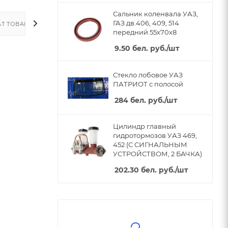
Сальник коленвала УАЗ,
ГАЗ дв.406, 409, 514
Т ТОВАРА
передний 55х70х8
9.50
бел. руб.
/шт
Стекло лобовое УАЗ
ПАТРИОТ с полосой
284
бел. руб.
/шт
Цилиндр главный
гидротормозов УАЗ 469,
452 (С СИГНАЛЬНЫМ
УСТРОЙСТВОМ, 2 БАЧКА)
202.30
бел. руб.
/шт