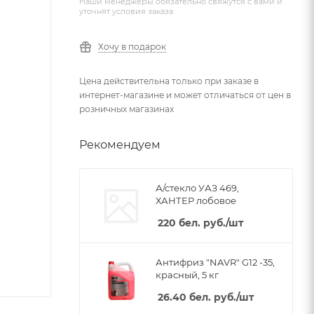
Наши менеджеры обязательно свяжутся с вами и
уточнят условия заказа
Хочу в подарок
Цена действительна только при заказе в
интернет-магазине и может отличаться от цен в
розничных магазинах
Рекомендуем
А/стекло УАЗ 469,
ХАНТЕР лобовое
220
бел. руб.
/шт
Антифриз "NAVR" G12 -35,
красный, 5 кг
26.40
бел. руб.
/шт