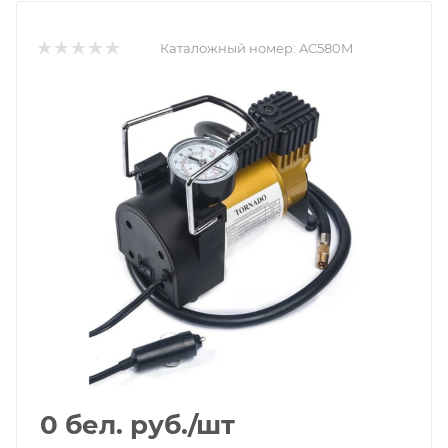
Каталожный номер:
AC580M
0
бел. руб.
/шт