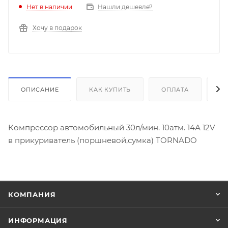
Нет в наличии
Нашли дешевле?
Хочу в подарок
ОПИСАНИЕ
КАК КУПИТЬ
ОПЛАТА
Д
Компрессор автомобильный 30л/мин. 10атм. 14А 12V
в прикуриватель (поршневой,сумка) TORNADO
КОМПАНИЯ
ИНФОРМАЦИЯ