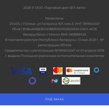
2026 © ООО «Торговый дом «БП-Авто»
Реквизиты:
211405, г.Полоцк, ул.Гагарина 50Г, ком.3, УНП 391604547
Р/счет BY84AKBB30120883000102300000 ОАО «АСБ
Беларусбанк» г.Минск БИК AKBBBY2Х
В торговом реестре Республики Беларусь с 13 мая 2023 г., №
регистрации 557426
Свидетельство о регистрации №391604547 от 01 апреля 2019
г. выдано Полоцким районным исполнительным комитетом
ITG-SOFT </>
Разработка сайтов в Минске
ПОД ЗАКАЗ