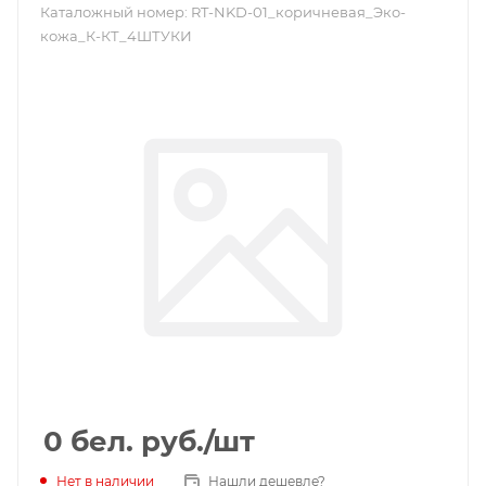
Каталожный номер:
RT-NKD-01_коричневая_Эко-
кожа_К-КТ_4ШТУКИ
0
бел. руб.
/шт
Нет в наличии
Нашли дешевле?