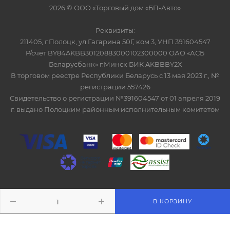
2026 © ООО «Торговый дом «БП-Авто»
Реквизиты:
211405, г.Полоцк, ул.Гагарина 50Г, ком.3, УНП 391604547
Р/счет BY84AKBB30120883000102300000 ОАО «АСБ
Беларусбанк» г.Минск БИК AKBBBY2Х
В торговом реестре Республики Беларусь с 13 мая 2023 г., №
регистрации 557426
Свидетельство о регистрации №391604547 от 01 апреля 2019
г. выдано Полоцким районным исполнительным комитетом
ITG-SOFT </>
Разработка сайтов в Минске
В КОРЗИНУ