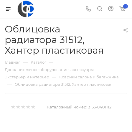
0
Облицовка
радиатора 31512,
Хантер пластиковая
—
—
Главная
Каталог
—
Дополнительное оборудование, аксессуары
—
Экстерьер и интерьер
Коврики салона и багажника
—
Облицовка радиатора 31512, Хантер пластиковая
Каталожный номер:
3153-8401112